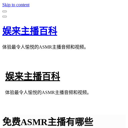
Skip to content
娱来主播百科
体验最令人愉悦的ASMR主播音频和视频。
娱来主播百科
体验最令人愉悦的ASMR主播音频和视频。
免费ASMR主播有哪些