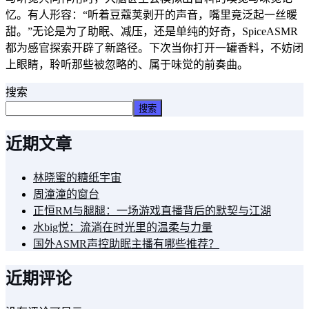
忆。有人形容：“听着豆蔻荚剥开的声音，嘴里竟泛起一丝暖
甜。”无论是为了助眠、减压，还是单纯的好奇，SpiceASMR
都为感官探索开辟了新路径。下次当你打开一罐香料，不妨闭
上眼睛，聆听那些被忽略的、属于味觉的前奏曲。
搜索
搜索
近期文章
林晓蜜的糖纸宇宙
周潼潼的窗台
正恒RM与腿腿：一场游戏直播背后的默契与江湖
水big悦：流淌在时光里的温柔与力量
国外ASMR声控助眠主播有哪些推荐？
近期评论