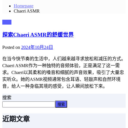
Homepage
Chaeri ASMR
主播
探索Chaeri ASMR的舒缓世界
Posted on
2024年10月24日
在当今快节奏的生活中，人们越来越寻求放松和减压的方式。
Chaeri ASMR作为一种独特的音频体验，正是满足了这一需
求。Chaeri以其柔和的嗓音和细腻的声音效果，吸引了大量忠
实听众。她的ASMR视频通常包含耳语、轻敲声和自然环境
音，给人一种身临其境的感受，让人瞬间放松下来。
搜索
搜索
近期文章