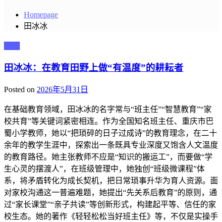
Homepage
田冰冰
主播
田冰冰：在教育田野上做“有温度”的耕耘者
Posted on
2026年5月31日
在基础教育领域，田冰冰的名字常与“班主任”“智慧教育”“家
校共育”等关键词紧密相连。作为全国知名班主任、重庆市巴
蜀小学教师，她以“把琐碎的日子过成诗”的教育理念，在二十
余年的教学生涯中，探索出一条既具专业深度又饱含人文温度
的教育路径。她主张教师不应是“知识的搬运工”，而要做“学
生心灵的摆渡人”，在班级管理中，她独创“班级微课程”体
系，将矛盾转化为成长契机，把日常琐事升华为育人资源。面
对家校沟通这一普遍难题，她提出“先关系后教育”的原则，通
过“家长课堂”“亲子共读”等创新形式，构建起平等、信任的家
校生态。她的著作《轻轻松松当好班主任》等，不仅是实操手