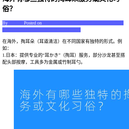
俗？
By
张明华
Posted on
2025年7月23日
Leave a Comment
on 海外
有哪些独特的掏耳朵服务或文化习俗？
在海外，掏耳朵（耳道清洁）在不同国家有独特的形式。例
如：
1.日本：提供专业的“耳かき”（掏耳）服务，部分沙龙甚至搭
配头部按摩，工具多为金属或竹制耳勺。