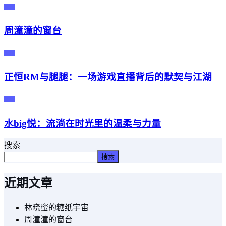
主播
周潼潼的窗台
主播
正恒RM与腿腿：一场游戏直播背后的默契与江湖
主播
水big悦：流淌在时光里的温柔与力量
搜索
搜索
近期文章
林晓蜜的糖纸宇宙
周潼潼的窗台