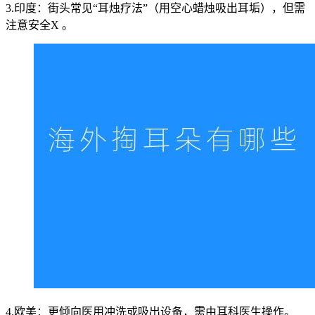
3.印度：街头常见“耳烛疗法”（用空心蜡烛吸出耳垢），但需
注意安全X 。
4.欧美：更倾向医用冲洗或吸出设备，需由耳科医生操作。