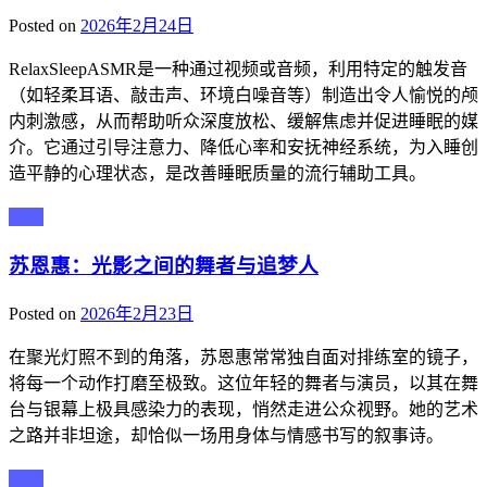
Posted on
2026年2月24日
RelaxSleepASMR是一种通过视频或音频，利用特定的触发音
（如轻柔耳语、敲击声、环境白噪音等）制造出令人愉悦的颅
内刺激感，从而帮助听众深度放松、缓解焦虑并促进睡眠的媒
介。它通过引导注意力、降低心率和安抚神经系统，为入睡创
造平静的心理状态，是改善睡眠质量的流行辅助工具。
主播
苏恩惠：光影之间的舞者与追梦人
Posted on
2026年2月23日
在聚光灯照不到的角落，苏恩惠常常独自面对排练室的镜子，
将每一个动作打磨至极致。这位年轻的舞者与演员，以其在舞
台与银幕上极具感染力的表现，悄然走进公众视野。她的艺术
之路并非坦途，却恰似一场用身体与情感书写的叙事诗。
主播