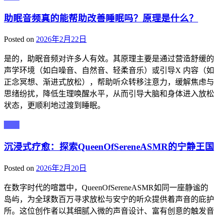
助眠音频真的能帮助改善睡眠吗？原理是什么？
Posted on
2026年2月22日
是的，助眠音频对许多人有效。其原理主要是通过营造舒缓的
声学环境（如白噪音、自然音、轻柔音乐）或引导X 内容（如
正念冥想、渐进式放松），帮助听众转移注意力，缓解焦虑与
思绪纷扰，降低生理唤醒水平，从而引导大脑和身体进入放松
状态，更顺利地过渡到睡眠。
主播
沉浸式疗愈：探索QueenOfSereneASMR的宁静王国
Posted on
2026年2月20日
在数字时代的喧嚣中，QueenOfSereneASMR如同一座静谧的
岛屿，为全球数百万寻求放松与安宁的听众提供着声音的庇护
所。这位创作者以其细腻入微的声音设计、富有创意的触发音