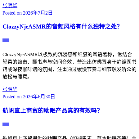
张明华
Posted on
2026年7月2日
ClozzyNjeASMR的音频风格有什么独特之处？
主播
ClozzyNjeASMR以极致的沉浸感和细腻的耳语著称，常结合
轻柔的敲击、翻书声与空间音效，营造出仿佛置身于静谧图书
馆或深夜咖啡馆的氛围，注重通过缓慢节奏与细节触发听众的
放松与睡意。
张明华
Posted on
2026年6月30日
航帆直上商贸的助眠产品真的有效吗？
主播
航帆直上商贸提供的助眠产品（如褪黑素、草本助眠茶等）主