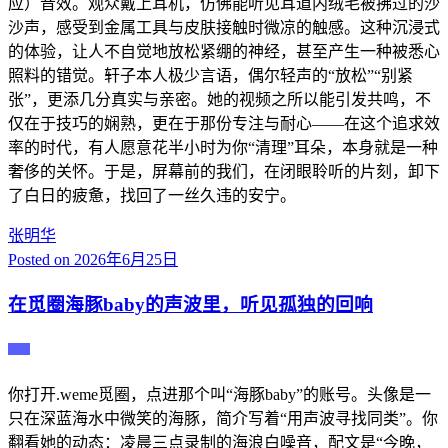
应）音效。观众戴上耳机，仿佛能听见耳道内绒毛被拂过的沙
沙声，感受到金属工具与皮肤接触时微凉的触感。这种沉浸式
的体验，让人不自觉地放松紧绷的神经，甚至产生一种被悉心
照料的错觉。轩子本人极少言语，偶尔轻声的“放松”“别紧
张”，更添几分真实与亲密。她的视频之所以能引发共鸣，不
仅在于技巧的娴熟，更在于那份专注与耐心——在这个追求效
率的时代，有人愿意花半小时为你“清理”耳朵，本身就是一种
奢侈的关怀。于是，屏幕前的我们，在闭眼聆听的片刻，卸下
了白日的疲惫，找回了一丝久违的安宁。
张明华
Posted on
2026年6月25日
在觅圈海豚baby的声波里，听见孤独的回响
主播
你打开.weme觅圈，点进那个叫“海豚baby”的账号。头像是一
只在深蓝海水中微笑的海豚，简介写着“用声波寻找同类”。你
翻看她的动态：凌晨三点录制的海浪白噪音，配文是“今晚，