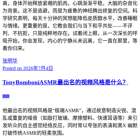
离，身体开始释放紧绷的肌肉，心跳渐渐平稳，大脑的杂音化
为背景。这不是逃避，而是为疲惫的神经腾出修复的空间。科
学研究表明，每天十分钟的冥想能降低皮质醇水平，改善睡眠
与情绪。更重要的是，它教会我们与当下和平共处——不评
判、不抗拒，只是纯粹地存在。试着闭上眼，从一次深长的呼
吸开始，你会发现，内心的宁静从未远离，它一直在那里，等
着你归来。
张明华
Posted on
2026年7月4日
TonyBomboniASMR最出名的视频风格是什么？
主播
他最出名的视频风格是“极端ASMR”，通过故意制造尖锐、混
乱或重复的噪音（如敲打玻璃、摩擦塑料、快速耳语等）来引
发听众的自主感觉经络反应，同时常以夸张的表演和黑X 幽默
打破传统ASMR的轻柔氛围。