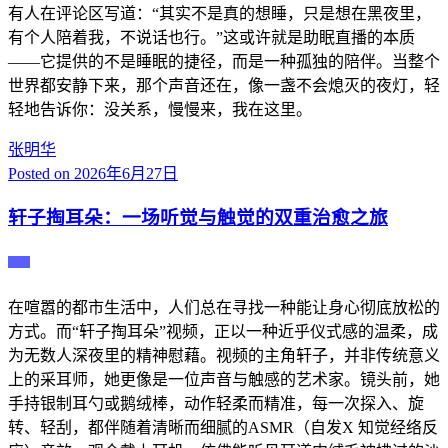
有人在评论区写道：“其实不是真的想睡，只是想在黑夜里，
有个人陪着我，不说话也行。”这或许就是助眠直播的本质
——它提供的不是睡眠的捷径，而是一种孤独的陪伴。当整个
世界都安静下来，那个声音还在，像一盏不会熄灭的夜灯，轻
轻地告诉你：没关系，慢慢来，我在这里。
张明华
Posted on
2026年6月27日
轩子掏耳朵：一场听觉与触觉的双重治愈之旅
主播
在喧嚣的都市生活中，人们总在寻找一种能让身心彻底放松的
方式。而“轩子掏耳朵”视频，正以一种近乎仪式感的温柔，成
为无数人深夜里的精神慰藉。视频的主角轩子，并非传统意义
上的采耳师，她更像是一位声音与触感的艺术家。镜头前，她
手持银制耳勺或鹅绒棒，动作轻柔而精准，每一次探入、旋
转、轻刮，都伴随着清晰而细腻的ASMR（自发X 知觉经络反