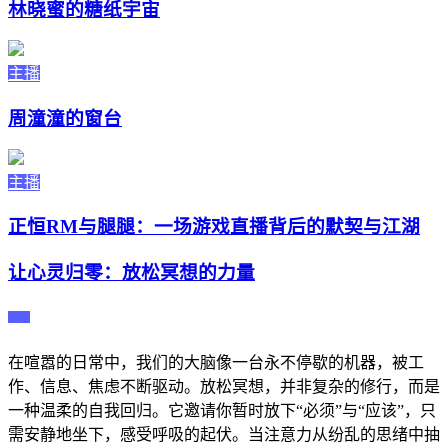
林晓蜜的糖纸宇宙
主播
周潼潼的窗台
主播
正恒RM与腿腿：一场游戏直播背后的默契与江湖
让心灵归零：放松冥想的力量
主播
在喧嚣的日常中，我们的大脑像一台永不停歇的机器，被工
作、信息、焦虑不断驱动。放松冥想，并非复杂的修行，而是
一种温柔的自我回归。它邀请你暂时放下“必须”与“应该”，只
需安静地坐下，感受呼吸的起伏。当注意力从纷乱的思绪中抽