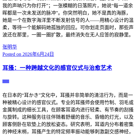
我的声呐只为你打开”；一张模糊的日落照片，她说“每一道余
晖都是一次未发送的脉冲”。你突然明白，她不是真的海豚，
她是一个在数字海洋里不断发射信号的人——用精心设计的温
柔，等待一个能解码她孤独的回应。可你划走页面时，那些声
波还在那里，一圈一圈扩散，最终消失在无人应答的寂静里。
张明华
Posted on
2026年6月24日
耳搔：一种跨越文化的感官仪式与治愈艺术
主播
在日本的“耳かき”文化中，耳搔并非简单的清洁行为，而是一
种被精心设计的感官仪式。专业的耳搔师会使用竹制、羽毛或
金属制成的细长工具，在顾客耳道内进行轻柔、有节奏的刮搔
与旋转。这种服务往往伴随着舒缓的音乐、昏暗的灯光，以及
顾客侧卧在软垫上的放松姿态。研究表明，耳道内分布着密集
的神经末梢，耳搔产生的特定频率振动能够刺激副交感神经，