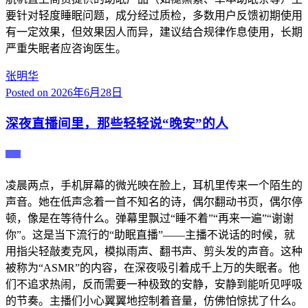
要针对轻度睡眠问题，成分经过质检，多数用户反馈初期使用
有一定效果，但效果因人而异，建议结合规律作息使用，长期
严重失眠者应咨询医生。
张明华
Posted on
2026年6月28日
深夜直播间里，那些轻轻说“晚安”的人
主播
凌晨两点，手机屏幕的微光映在脸上，耳机里传来一个陌生的
声音。她在低声念着一首不知名的诗，偶尔翻动书页，偶尔停
顿，像是在等待什么。弹幕里飘过“睡不着”“再来一遍”“谢谢
你”。这是当下流行的“助眠直播”——主播不说话的时候，就
用指尖轻敲麦克风，模拟雨声、翻书声、剪头发的声音。这种
被称为“ASMR”的内容，在深夜吸引着成千上万的失眠者。他
们不追求热闹，反而需要一种极致的安静，安静到能听见呼吸
的节奏。主播们小心翼翼地控制着音量，仿佛怕惊扰了什么。