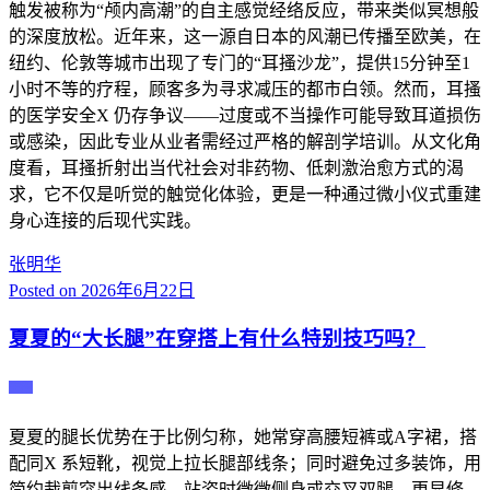
触发被称为“颅内高潮”的自主感觉经络反应，带来类似冥想般
的深度放松。近年来，这一源自日本的风潮已传播至欧美，在
纽约、伦敦等城市出现了专门的“耳搔沙龙”，提供15分钟至1
小时不等的疗程，顾客多为寻求减压的都市白领。然而，耳搔
的医学安全X 仍存争议——过度或不当操作可能导致耳道损伤
或感染，因此专业从业者需经过严格的解剖学培训。从文化角
度看，耳搔折射出当代社会对非药物、低刺激治愈方式的渴
求，它不仅是听觉的触觉化体验，更是一种通过微小仪式重建
身心连接的后现代实践。
张明华
Posted on
2026年6月22日
夏夏的“大长腿”在穿搭上有什么特别技巧吗？
主播
夏夏的腿长优势在于比例匀称，她常穿高腰短裤或A字裙，搭
配同X 系短靴，视觉上拉长腿部线条；同时避免过多装饰，用
简约裁剪突出线条感，站姿时微微侧身或交叉双腿，更显修