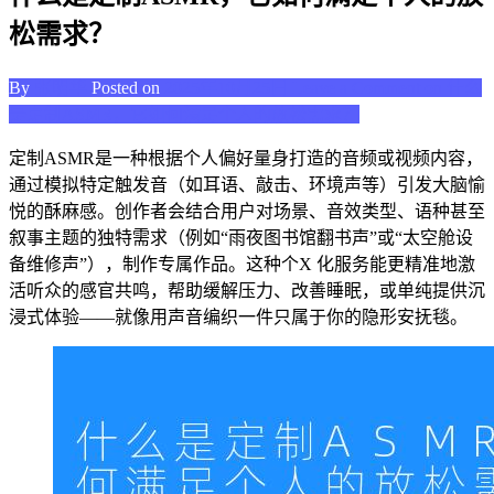
松需求？
By
张明华
Posted on
2025年10月25日
Leave a Comment
on 什么
是定制ASMR，它如何满足个人的放松需求？
定制ASMR是一种根据个人偏好量身打造的音频或视频内容，
通过模拟特定触发音（如耳语、敲击、环境声等）引发大脑愉
悦的酥麻感。创作者会结合用户对场景、音效类型、语种甚至
叙事主题的独特需求（例如“雨夜图书馆翻书声”或“太空舱设
备维修声”），制作专属作品。这种个X 化服务能更精准地激
活听众的感官共鸣，帮助缓解压力、改善睡眠，或单纯提供沉
浸式体验——就像用声音编织一件只属于你的隐形安抚毯。