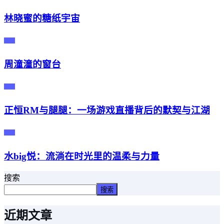
林晓蜜的糖纸宇宙
主播
周潼潼的窗台
主播
正恒RM与腿腿：一场游戏直播背后的默契与江湖
主播
水big悦：流淌在时光里的温柔与力量
搜索
搜索
近期文章