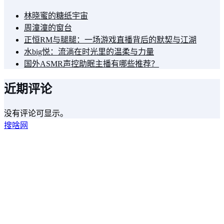
林晓蜜的糖纸宇宙
周潼潼的窗台
正恒RM与腿腿：一场游戏直播背后的默契与江湖
水big悦：流淌在时光里的温柔与力量
国外ASMR声控助眠主播有哪些推荐？
近期评论
没有评论可显示。
搜啥网